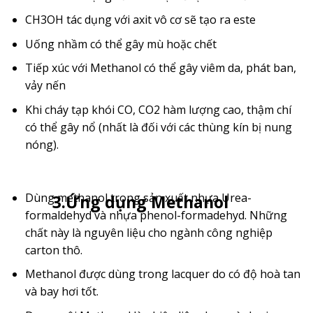
CH3OH tác dụng với axit vô cơ sẽ tạo ra este
Uống nhầm có thể gây mù hoặc chết
Tiếp xúc với Methanol có thể gây viêm da, phát ban,
vảy nến
Khi cháy tạp khói CO, CO2 hàm lượng cao, thậm chí
có thể gây nổ (nhất là đối với các thùng kín bị nung
nóng).
Dùng methanol trong sản xuất nhựa Urea-
3.Ứng dụng Methanol
formaldehyd và nhựa phenol-formadehyd. Những
chất này là nguyên liệu cho ngành công nghiệp
carton thô.
Methanol được dùng trong lacquer do có độ hoà tan
và bay hơi tốt.