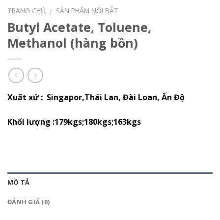
TRANG CHỦ
SẢN PHẨM NỔI BẬT
/
Butyl Acetate, Toluene,
Methanol (hàng bồn)
Xuất xứ : Singapor,Thái Lan, Đài Loan, Ấn Độ
Khối lượng :179kgs;180kgs;163kgs
MÔ TẢ
ĐÁNH GIÁ (0)