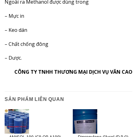
Ngoài ra Methanol được dùng trong
– Mực in
– Keo dán
– Chất chống đông
– Dược.
CÔNG TY TNHH THƯƠNG MẠI DỊCH VỤ VĂN CAO
SẢN PHẨM LIÊN QUAN
ANYSOL 100 (C9 OR A100)
Dipropylene Glycol (D.P.G)