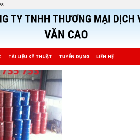
565
G TY TNHH THƯƠNG MẠI DỊCH 
VĂN CAO
C
TÀI LIỆU KỸ THUẬT
TUYỂN DỤNG
LIÊN HỆ