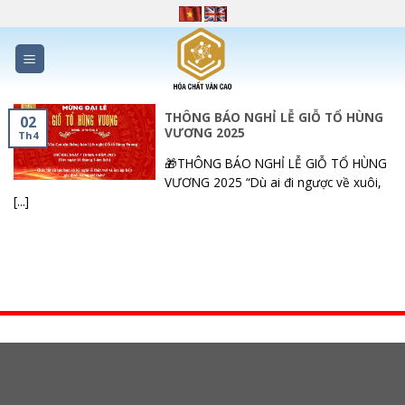
Skip
to
content
THÔNG BÁO NGHỈ LỄ GIỖ TỔ HÙNG
02
VƯƠNG 2025
Th4
🎁THÔNG BÁO NGHỈ LỄ GIỖ TỔ HÙNG
VƯƠNG 2025 “Dù ai đi ngược về xuôi,
[...]